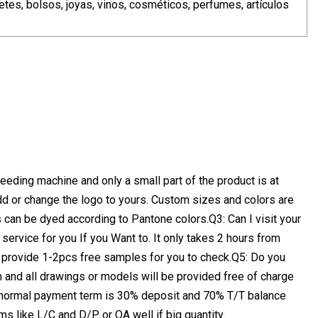
etes, bolsos, joyas, vinos, cosméticos, perfumes, artículos
ding machine and only a small part of the product is at
dd or change the logo to yours. Custom sizes and colors are
can be dyed according to Pantone colors.Q3: Can I visit your
rvice for you If you Want to. It only takes 2 hours from
ll provide 1-2pcs free samples for you to check.Q5: Do you
and all drawings or models will be provided free of charge
 normal payment term is 30% deposit and 70% T/T balance
ms like L/C and D/P or OA well if big quantity.