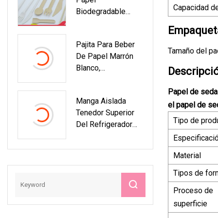
Capacidad de
Biodegradable
Disponible De La
Empaqueta
Paja De Madera De
Pajita Para Beber
La Paja De Beber
Tamaño del pa
De Papel Marrón
Blanco,
Descripci
Biodegradable,
Biodegradable,
Papel de seda 
Manga Aislada
Personalizada, Al
el papel de s
Tenedor Superior
Por Mayor, De
Tipo de prod
Del Refrigerador
Fábrica De China
De La Cerveza Del
Especificaci
Vino Del Neopreno
Material
De La Fabricación
Tipos de fo
Proceso de
superficie