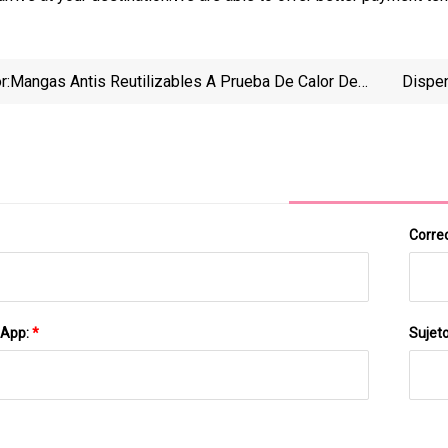
r:
Mangas Antis Reutilizables A Prueba De Calor De
Dispen
Encargo De La Taza De Café Del Silicón Del Resbalón
De Co
Correo
sApp:
*
Sujet