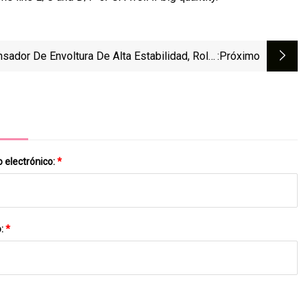
sador De Envoltura De Alta Estabilidad, Rollo
:próximo
jín, Papel Kraft, Dispensador De Envoltura De
Papel En Forma De Panal
 electrónico:
*
o:
*