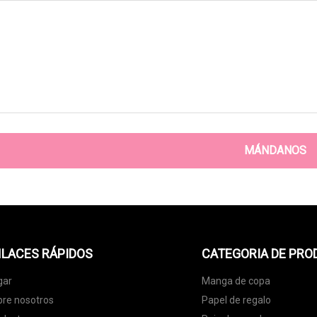
MÁNDANOS
LACES RÁPIDOS
CATEGORIA DE PR
gar
Manga de copa
re nosotros
Papel de regalo