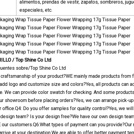
alimentos, prendas de vestir, zapatos, sombreros, jugu
especiales, etc.
LLO / Top Shine Co Ltd
cuentes sobre/Top Shine Co Ltd
 craftsmanship of your product?WE mainly made products from fee
 add logo and customize size and colors?Yes, all products can a
e. We can provide color swatch for checking. And some products 
r showroom before placing orders?Yes, we can arrange pick-up se
r office.Q4: Do you offer samples for quality control?Yes, we wi
design team? Is your design free?We have our own design team 
RE our customers.Q6:What types of payment can you provide?Our
rrive at your destination.We are able to offer better payment ter