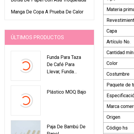
Materia prim
Manga De Copa A Prueba De Calor
Revestimien
Capa
ÚLTIMOS PRODUCTOS
Artículo No.
Cantidad mín
Funda Para Taza
Color
De Café Para
Llevar, Funda
Costumbre
Personalizada Para
Paquete de t
Taza De Papel
Plástico MOQ Bajo
Caliente
Especificaci
Marca comerc
Origen
Paja De Bambú De
Código hs
Papel