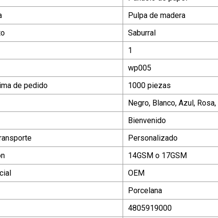
a
Pulpa de madera
to
Saburral
1
wp005
ima de pedido
1000 piezas
Negro, Blanco, Azul, Rosa,
Bienvenido
ransporte
Personalizado
ón
14GSM o 17GSM
ial
OEM
Porcelana
4805919000