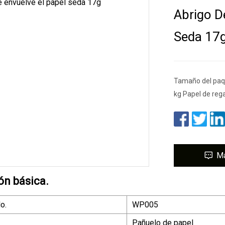
Abrigo D
Seda 17
Tamaño del paqu
kg Papel de reg
M
ón básica.
o.
WP005
Pañuelo de papel