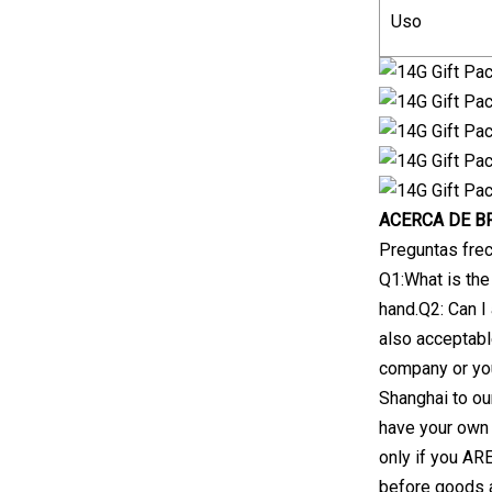
Uso
ACERCA DE BRI
Preguntas fre
Q1:What is the
hand.Q2: Can I
also acceptabl
company or you
Shanghai to ou
have your own 
only if you A
before goods a