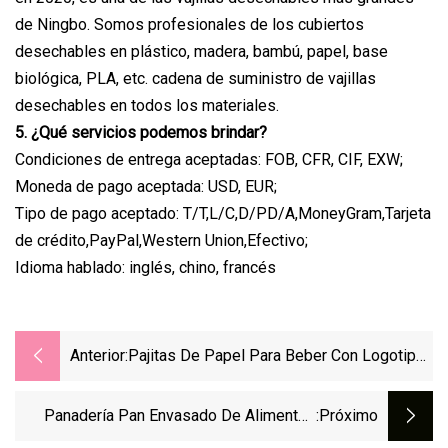
de Ningbo. Somos profesionales de los cubiertos
desechables en plástico, madera, bambú, papel, base
biológica, PLA, etc. cadena de suministro de vajillas
desechables en todos los materiales.
5. ¿Qué servicios podemos brindar?
Condiciones de entrega aceptadas: FOB, CFR, CIF, EXW;
Moneda de pago aceptada: USD, EUR;
Tipo de pago aceptado: T/T,L/C,D/PD/A,MoneyGram,Tarjeta
de crédito,PayPal,Western Union,Efectivo;
Idioma hablado: inglés, chino, francés
Anterior:
Pajitas De Papel Para Beber Con Logotipo
Personalizado De 10x197mm, Embalaje De
Papel Kraft Agradable, Pajitas De Papel
Panadería Pan Envasado De Alimentos
:próximo
Kraft
Almacenamiento De Compras Bolsa De