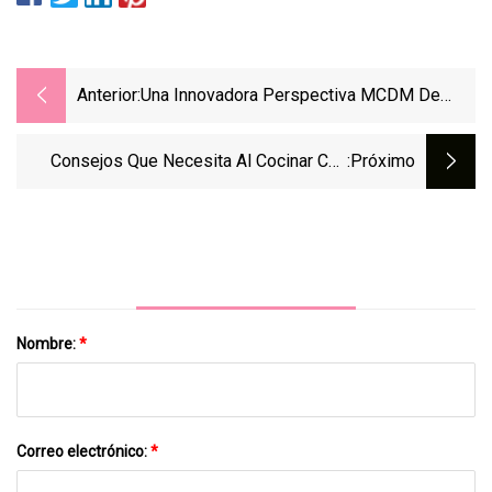
Anterior:
Una Innovadora Perspectiva MCDM De
Conjunto Difuso Probabilístico Vacilante
Para Seleccionar Bolsas De Embalaje
Consejos Que Necesita Al Cocinar Con
:próximo
Flexibles Después De La Prohibición De
Papel Pergamino
Las Individuales
Nombre:
*
Correo electrónico:
*