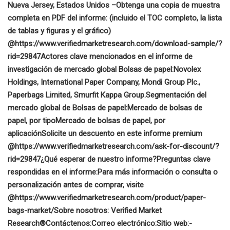
Nueva Jersey, Estados Unidos –
Obtenga una copia de muestra
completa en PDF del informe: (incluido el TOC completo, la lista
de tablas y figuras y el gráfico)
@
https://www.verifiedmarketresearch.com/download-sample/?
rid=29847
Actores clave mencionados en el informe de
investigación de mercado global Bolsas de papel:
Novolex
Holdings, International Paper Company, Mondi Group Plc.,
Paperbags Limited, Smurfit Kappa Group.
Segmentación del
mercado global de Bolsas de papel:
Mercado de bolsas de
papel, por tipo
Mercado de bolsas de papel, por
aplicación
Solicite un descuento en este informe premium
@
https://www.verifiedmarketresearch.com/ask-for-discount/?
rid=29847
¿Qué esperar de nuestro informe?
Preguntas clave
respondidas en el informe:
Para más información o consulta o
personalización antes de comprar, visite
@
https://www.verifiedmarketresearch.com/product/paper-
bags-market/
Sobre nosotros: Verified Market
Research®
Contáctenos:
Correo electrónico:
Sitio web:-