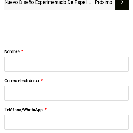
Nuevo Diseño Experimentado De Papel De
:próximo
Aluminio Para Envolver Alimentos, Papel
Para Envolver Hamburguesas
Nombre:
*
Correo electrónico:
*
Teléfono/WhatsApp:
*