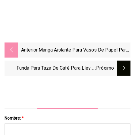
Anterior:
Manga Aislante Para Vasos De Papel Para
Café Para Llevar
Funda Para Taza De Café Para Llevar,
:próximo
Funda Personalizada Para Taza De Papel
Caliente
Nombre:
*