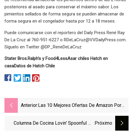
posteriores al asado para conservar el máximo sabor. Los
pimientos sellados de forma segura se pueden almacenar de
forma segura en el congelador hasta por 12 a 18 meses.
Puede comunicarse con el reportero del Daily Press René Ray
De La Cruz al 760-951-6227 o
RDeLaCruz@VVDailyPress.com
.
Síguelo en Twitter @DP_ReneDeLaCruz
Stater Bros.
Ralph's y Food4Less
Asar chiles Hatch en
casa
Datos de Hatch Chile
Anterior:
Las 10 Mejores Ofertas De Amazon Por
Menos De $ 100 Para Comprar Esta
Semana
Columna De Cocina Lovin' Spoonful De
:próximo
Sherrie Norris: Elimine El Trabajo De Las